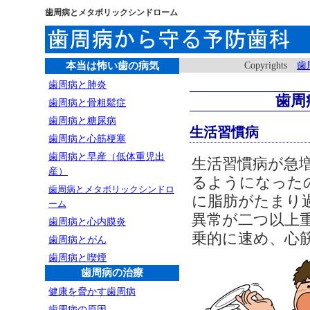
歯周病とメタボリックシンドローム
本当は怖い歯の病気
Copyrights
歯
歯周病と肺炎
歯周
歯周病と骨粗鬆症
歯周病と糖尿病
生活習慣病
歯周病と心筋梗塞
歯周病と早産（低体重児出
生活習慣病が急
産）
るようになった
歯周病とメタボリックシンドロ
に脂肪がたまり
ーム
異常が二つ以上
歯周病と心内膜炎
乗的に速め、心
歯周病とがん
歯周病と喫煙
歯周病の治療
健康を脅かす歯周病
歯周病の原因