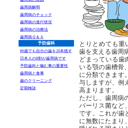
歯周病解明
歯周病のチェック
歯周病の進行状況
歯周病の治療法
歯周病Ｑ＆Ａ
とりとめても重
予防歯科
歯を支える歯周
80歳でも自分の歯を20本残す
どまっている歯
日本人の8割が歯周病です
いる顎の歯槽骨
予防歯科と噛む事の重要性
歯周病と食事
に分類できます
歯のクリーニング
与しますが、例
定期検診
高まります。
ただし、歯周病
バーリス菌など
です。これが歯
に無数にたまり