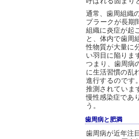
呼ばれる固まり
通常、歯周組織
プラークが長期
組織に炎症が起
と、体内で歯周組織
性物質が大量に
い羽目に陥りま
つまり、歯周病
に生活習慣の乱
進行するのです
推測されていま
慢性感染症であ
う。
歯周病と肥満
歯周病が近年注