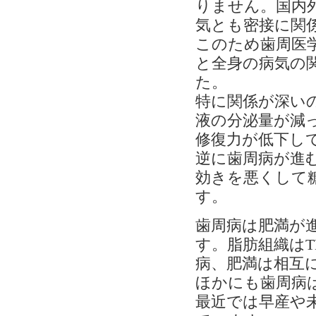
りません。国内
気とも密接に関
このため歯周医
と全身の病気の
た。
特に関係が深い
液の分泌量が減
修復力が低下し
逆に歯周病が進む
効きを悪くして
す。
歯周病は肥満が
す。脂肪組織はT
病、肥満は相互
ほかにも歯周病
最近では早産や